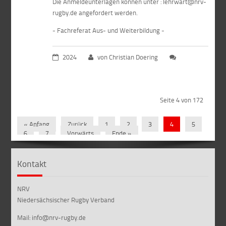
Die Anmeldeunterlagen können unter : lehrwart@nrv-
rugby.de angefordert werden.
- Fachreferat Aus- und Weiterbildung -
2024
von Christian Doering
Seite 4 von 172
« Anfang
Zurück
1
2
3
4
5
6
7
Vorwärts
Ende »
Kontakt
NRV
Niedersächsischer Rugby Verband
Mail: info@nrv-rugby.de