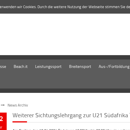
verwenden wir Cookies. Durch die weitere Nutzung der Webseite stimmen Sie d
isse
Beach.it
Leistungssport
Breitensport
Aus-/Fortbildung
News Archiv
Weiterer Sichtungslehrgang zur U21 Südafrika
2
pr