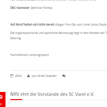
DRC Hannover
: Dettmar Finnley
Auf Abruf halten sich bitte bereit:
Gieger Finn Ole, von Lintel Julius, Pauly
Die organisatorische und sportliche Betreuung liegt in den Händen der Tr
Doering
Fachreferent Leistungssport
2024
von Ulrike Staedler
NRV ehrt die Vorstände des SC Varel e.V.
9
är