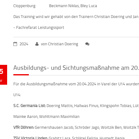
Cloppenburg: Beckmann Niklas, Bley Luca
Das Training wird wir gehabt von den Trainern Christian Doering und Jan 
- Fachrefarat Leistungssport
2024
von Christian Doering
Ausbildungs- und Sichtungsmaßnahme am 20. A
5
pr
Für die Ausbildungsmaßnahme vom 20.04.2024 in Varel der U14 wurden 
U14:
S.C. Germania List:
Doering Mattis, Hallwas Finus, Klingspohn Tobias, Lüt
Mainke Aaron, Wohltmann Maximilian
VfR Döhren:
Germershausen Jacob, Schröder Jago, Woitzik Ben, Woitzik 
TSV Victoria Linden
: Grabitz Lara, Schlätel Felizia, Hustedt Xenia