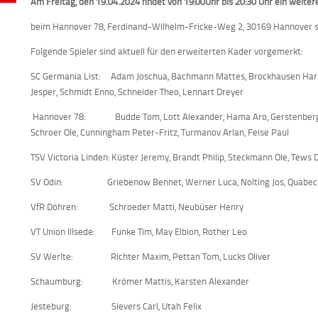
Am Freitag, den 19.04.2024 findet von 19:00Uhr bis 20:30 Uhr ein weiter
beim Hannover 78, Ferdinand-Wilhelm-Fricke-Weg 2, 30169 Hannover st
Folgende Spieler sind aktuell für den erweiterten Kader vorgemerkt:
SC Germania List: Adam Joschua, Bachmann Mattes, Brockhausen Harm, 
Jesper, Schmidt Enno, Schneider Theo, Lennart Dreyer
Hannover 78: Budde Tom, Lott Alexander, Hama Aro, Gerstenberger M
Schroer Ole, Cunningham Peter-Fritz, Turmanov Arlan, Feise Paul
TSV Victoria Linden: Küster Jeremy, Brandt Philip, Steckmann Ole, Tews 
SV Odin: Griebenow Bennet, Werner Luca, Nolting Jos, Quabeck 
VfR Döhren: Schroeder Matti, Neubüser Henry
VT Union Illsede: Funke Tim, May Elbion, Rother Leo
SV Werlte: Richter Maxim, Pettan Tom, Lucks Oliver
Schaumburg: Krömer Mattis, Karsten Alexander
Jesteburg: Sievers Carl, Utah Felix