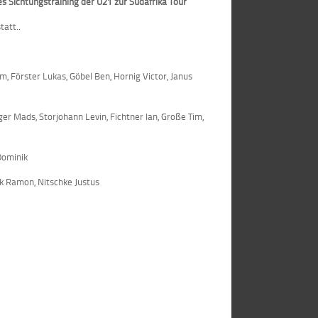
es Sichtungstraining der U21 zur Südafrika Tour
att..
Förster Lukas, Göbel Ben, Hornig Victor, Janus
ads, Storjohann Levin, Fichtner Ian, Große Tim,
Dominik
Ramon, Nitschke Justus