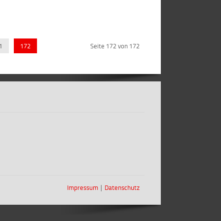
1
172
Seite 172 von 172
Impressum
∣
Datenschutz