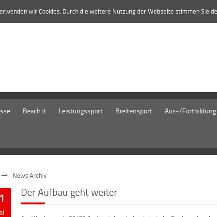
verwenden wir Cookies. Durch die weitere Nutzung der Webseite stimmen Sie d
isse
Beach.it
Leistungssport
Breitensport
Aus-/Fortbildung
News Archiv
Der Aufbau geht weiter
1
ai