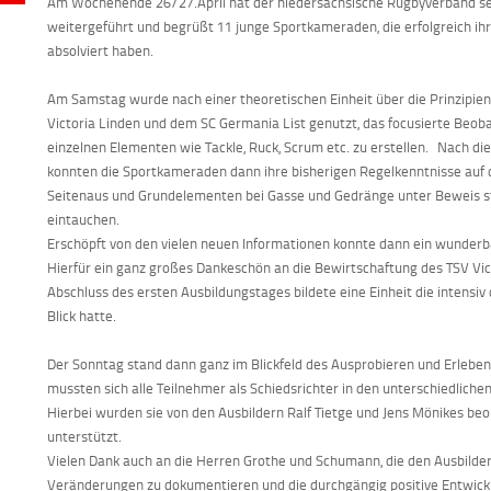
Am Wochenende 26/27.April hat der niedersächsische Rugbyverband s
weitergeführt und begrüßt 11 junge Sportkameraden, die erfolgreich ihr
absolviert haben.
Am Samstag wurde nach einer theoretischen Einheit über die Prinzipie
Victoria Linden und dem SC Germania List genutzt, das focusierte Beobac
einzelnen Elementen wie Tackle, Ruck, Scrum etc. zu erstellen. Nach 
konnten die Sportkameraden dann ihre bisherigen Regelkenntnisse auf d
Seitenaus und Grundelementen bei Gasse und Gedränge unter Beweis stel
eintauchen.
Erschöpft von den vielen neuen Informationen konnte dann ein wun
Hierfür ein ganz großes Dankeschön an die Bewirtschaftung des TSV Vict
Abschluss des ersten Ausbildungstages bildete eine Einheit die intensiv
Blick hatte.
Der Sonntag stand dann ganz im Blickfeld des Ausprobieren und Erlebe
mussten sich alle Teilnehmer als Schiedsrichter in den unterschiedlich
Hierbei wurden sie von den Ausbildern Ralf Tietge und Jens Mönikes be
unterstützt.
Vielen Dank auch an die Herren Grothe und Schumann, die den Ausbildern
Veränderungen zu dokumentieren und die durchgängig positive Entwick