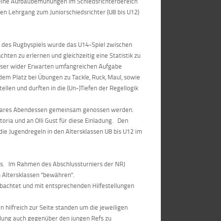
eine Aufbaubemühungen im Schiedsrichterbereich
en Lehrgang zum Juniorschiedsrichter (U8 bis U12)
n des Rugbyspiels wurde das U14-Spiel zwischen
hten zu erlernen und gleichzeitig eine Statistik zu
dieser wider Erwarten umfangreichen Aufgabe
em Platz bei Übungen zu Tackle, Ruck, Maul, sowie
len und durften in die (Un-)Tiefen der Regellogik
derbares Abendessen gemeinsam genossen werden.
oria und an Olli Gust für diese Einladung. Den
 die Jugendregeln in den Altersklassen U8 bis U12 im
ns. Im Rahmen des Abschlussturniers der NRJ
en Altersklassen "bewähren".
obachtet und mit entsprechenden Hilfestellungen
 hilfreich zur Seite standen um die jeweiligen
lung auch gegenüber den jungen Refs zu