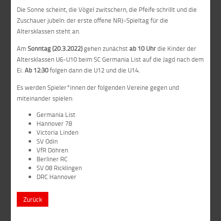
Die Sonne scheint, die Vögel zwitschern, die Pfeife schrillt und die
Zuschauer jubeln: der erste offene NRJ-Spieltag für die
Altersklassen steht an.
Am
Sonntag (20.3.2022)
gehen zunächst
ab 10 Uhr
die Kinder der
Altersklassen U6-U10 beim SC Germania List auf die Jagd nach dem
Ei.
Ab 12:30
folgen dann die U12 und die U14.
Es werden Spieler*innen der folgenden Vereine gegen und
miteinander spielen:
Germania List
Hannover 78
Victoria Linden
SV Odin
VfR Döhren
Berliner RC
SV 08 Ricklingen
DRC Hannover
Zurück